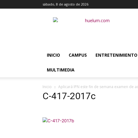
sábado, 8 de agosto de 2026
Huélum
INICIO
CAMPUS
ENTRETENIMIENTO
MULTIMEDIA
Inicio
Aplicará IPN este fin de semana examen de ad
C-417-2017c