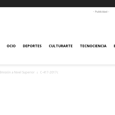
- Publicidad -
OCIO
DEPORTES
CULTURARTE
TECNOCIENCIA
misión a Nivel Superior
C-417-2017c