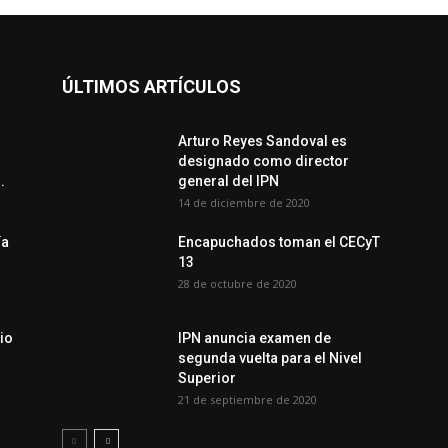
ÚLTIMOS ARTÍCULOS
Arturo Reyes Sandoval es
designado como director
.
general del IPN
14 de diciembre de 2020
ía
Encapuchados toman el CECyT
13
28 de octubre de 2020
io
IPN anuncia examen de
segunda vuelta para el Nivel
Superior
21 de septiembre de 2020