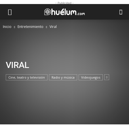
- Publicidad -
Inicio
Entretenimiento
Viral
VIRAL
Cine, teatro y televisión
Radio y música
Videojuegos
VIRAL
Policía chilena investigó ataque de un
“ninja caído del cielo” con una “katana
con fuego”