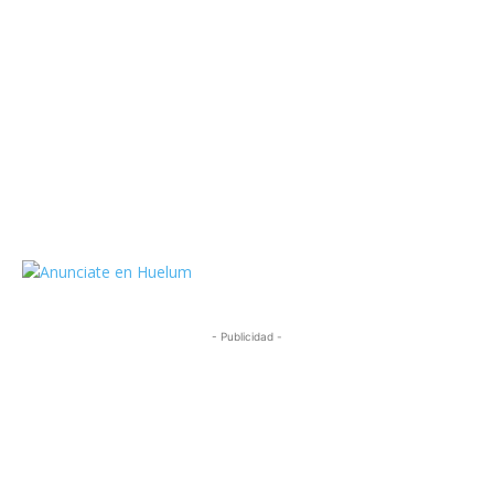
https://twitter.com/HuelumCom
- Publicidad -