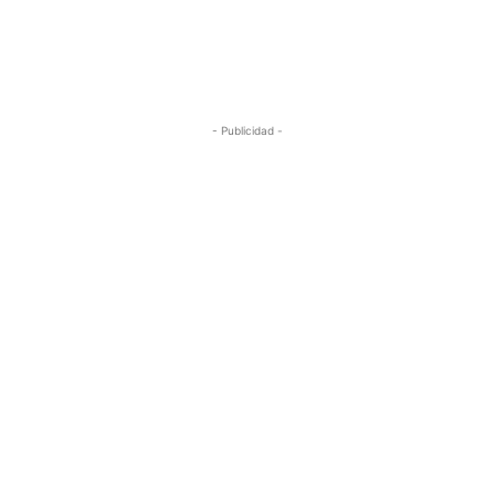
Redacción
-
8 de diciembre de 2016
- Publicidad -