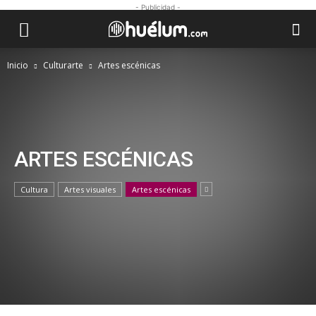
- Publicidad -
Inicio
Culturarte
Artes escénicas
ARTES ESCÉNICAS
Cultura
Artes visuales
Artes escénicas
ARTES ESCÉNICAS
The 10 Runway Trends You’ll Be Wearing
This Year