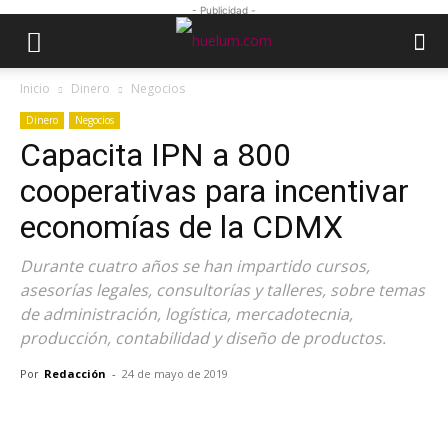
- Publicidad -
Inicio
Dinero
Negocios
Dinero
Negocios
Capacita IPN a 800
cooperativas para incentivar
economías de la CDMX
Durante cuatro años se han impartido cursos,
asesorías legales, consultorías y talleres, sobre temas
de administración, logística, mercadotecnia,
producción, contabilidad y diseño de productos.
Por
Redacción
-
24 de mayo de 2019