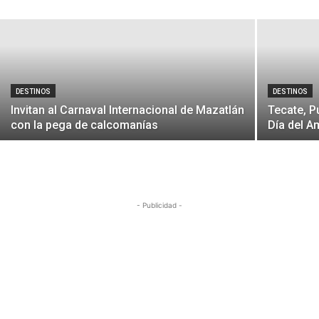
Redacción
-
5 de febrero de 2019
DESTINOS
DESTINOS
Invitan al Carnaval Internacional de Mazatlán
Tecate, P
con la pega de calcomanías
Día del A
- Publicidad -