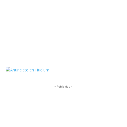
https://twitter.com/HuelumCom
- Publicidad -