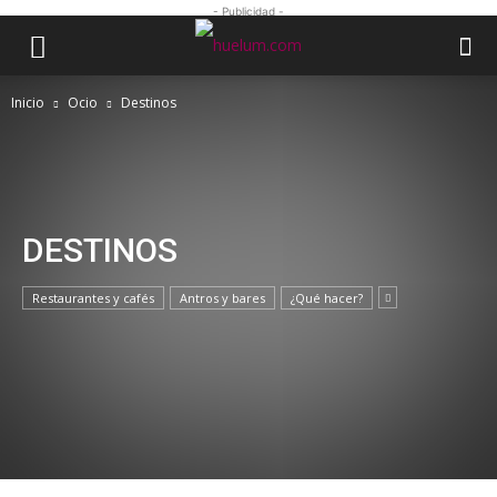
- Publicidad -
Inicio
Ocio
Destinos
DESTINOS
Restaurantes y cafés
Antros y bares
¿Qué hacer?
DESTINOS
Yucatán, un romántico destino para San
Valentín