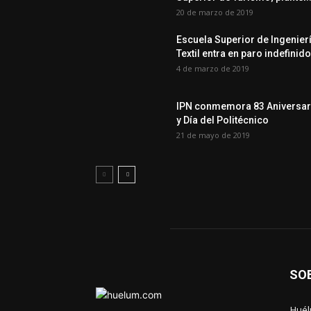
20 de marzo de 2019
Escuela Superior de Ingenier
Textil entra en paro indefinido
4 de marzo de 2019
IPN conmemora 83 Aniversar
y Día del Politécnico
21 de mayo de 2019
SO
Huél