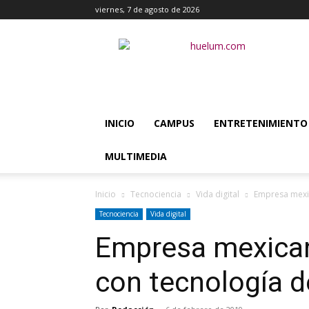
viernes, 7 de agosto de 2026
Huélum
INICIO
CAMPUS
ENTRETENIMIENTO
MULTIMEDIA
Inicio
Tecnociencia
Vida digital
Empresa mexi
Tecnociencia
Vida digital
Empresa mexica
con tecnología d