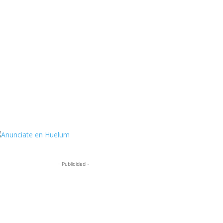
ttps://twitter.com/HuelumCom
- Publicidad -