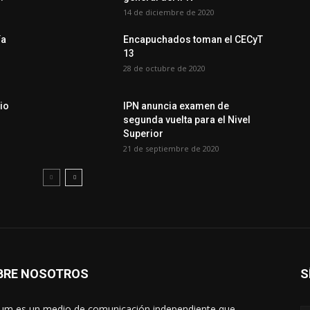
14 de diciembre de 2020
ía
Encapuchados toman el CECyT
13
28 de octubre de 2020
io
IPN anuncia examen de
segunda vuelta para el Nivel
Superior
21 de septiembre de 2020
BRE NOSOTROS
S
um es un medio de comunicación independiente que