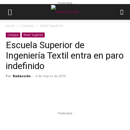
- Publicidad -
Inicio
Campus
Nivel Superior
Campus
Nivel Superior
Escuela Superior de
Ingeniería Textil entra en paro
indefinido
Por
Redacción
-
4 de marzo de 2019
- Publicidad -