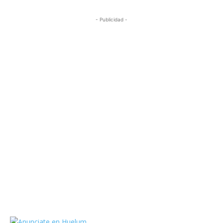
- Publicidad -
https://twitter.com/HuelumCom