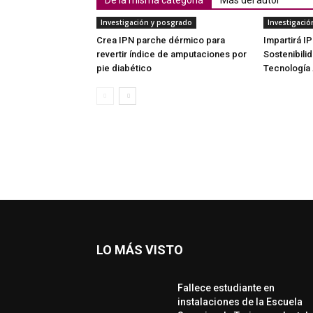
De la misma categoría
Más del autor
Investigación y posgrado
Investigaci
Crea IPN parche dérmico para
Impartirá I
revertir índice de amputaciones por
Sostenibili
pie diabético
Tecnología
LO MÁS VISTO
Fallece estudiante en
instalaciones de la Escuela