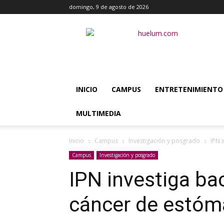
domingo, 9 de agosto de 2026
Huélum
INICIO
CAMPUS
ENTRETENIMIENTO
MULTIMEDIA
Inicio
Campus
Investigación y posgrado
IPN 
Campus
Investigación y posgrado
IPN investiga ba
cáncer de estó