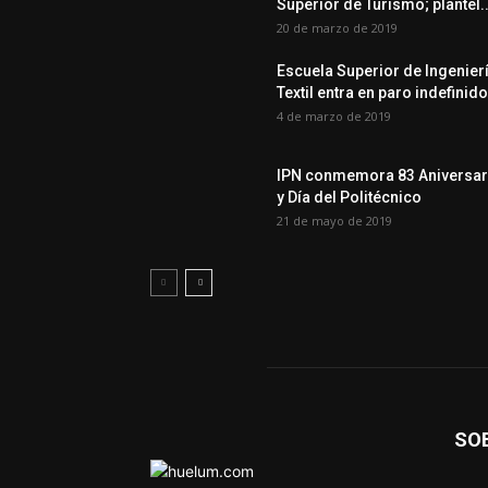
Superior de Turismo; plantel..
20 de marzo de 2019
Escuela Superior de Ingenier
Textil entra en paro indefinido
4 de marzo de 2019
IPN conmemora 83 Aniversar
y Día del Politécnico
21 de mayo de 2019
SO