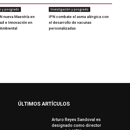
ón y posgrado
Investigación y posgrado
PN nueva Maestría en
IPN combate el asma alérgica con
dad e Innovación en
el desarrollo de vacunas
 Ambiental
personalizadas
ÚLTIMOS ARTÍCULOS
Arturo Reyes Sandoval es
designado como director