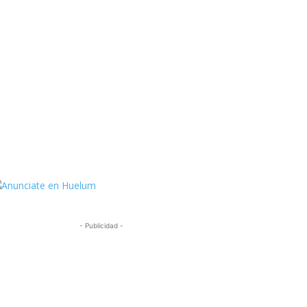
ttps://twitter.com/HuelumCom
- Publicidad -