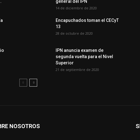
.
general del IPN
14 de diciembre de 2020
ía
Encapuchados toman el CECyT
13
28 de octubre de 2020
io
IPN anuncia examen de
segunda vuelta para el Nivel
Superior
21 de septiembre de 2020
BRE NOSOTROS
S