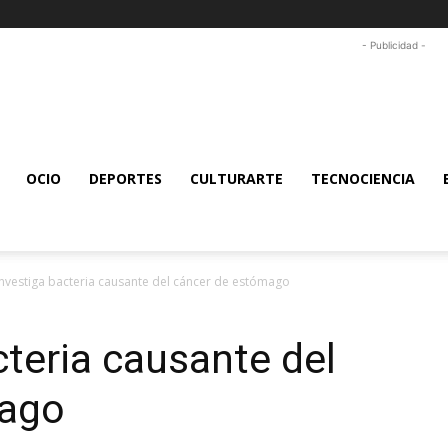
- Publicidad -
OCIO
DEPORTES
CULTURARTE
TECNOCIENCIA
investiga bacteria causante del cáncer de estómago
cteria causante del
mago