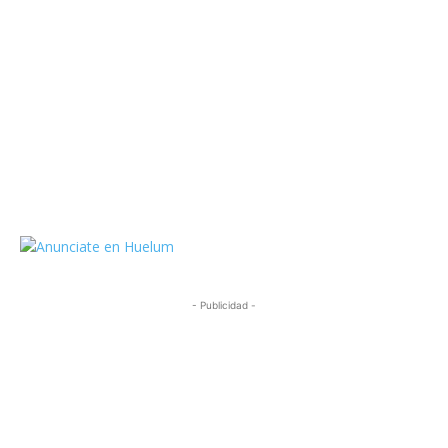
https://twitter.com/HuelumCom
- Publicidad -