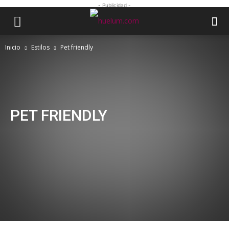
- Publicidad -
Inicio
Estilos
Pet friendly
PET FRIENDLY
Motor
Foodies y drinkies
Pet friendly
Salud y relaciones
Mundo asiático
Mundo oculto
PET FRIENDLY
How to drive growth through customer
support