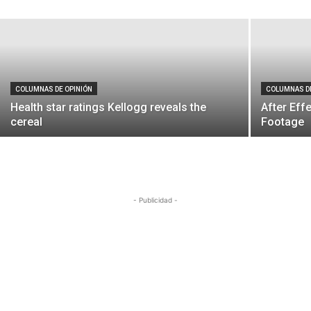
Redacción
-
8 de diciembre de 2016
COLUMNAS DE OPINIÓN
COLUMNAS DE
Health star ratings Kellogg reveals the
After Eff
cereal
Footage
- Publicidad -