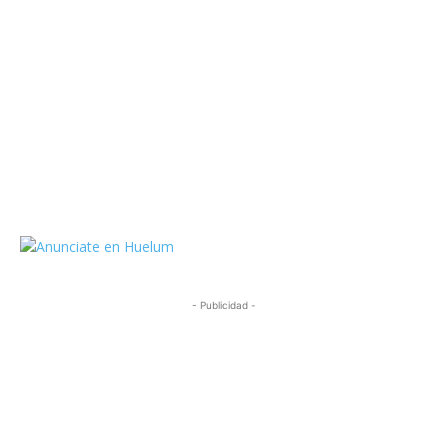
https://twitter.com/HuelumCom
- Publicidad -