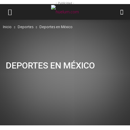
- Publicidad -
Inicio
Deportes
Deportes en México
DEPORTES EN MÉXICO
Fútbol soccer
Fútbol americano
eSports
Deportes en el IPN
Deportes en México
Deportes en el mundo
DEPORTES EN MÉXICO
Gobierno de México promoverá el
béisbol entre estudiantes