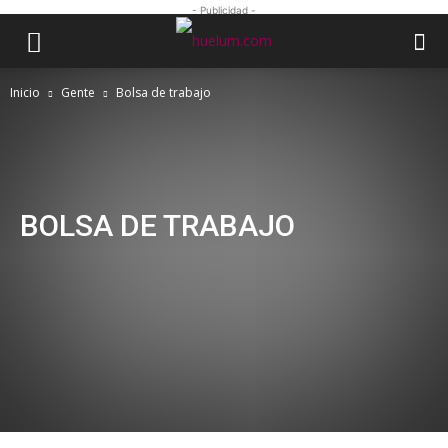
- Publicidad -
Inicio
Gente
Bolsa de trabajo
BOLSA DE TRABAJO
Comunidad politécnica
Brigadas y voluntariado
Servicio a la comunidad
Bolsa de trabajo
Columnas de opinión
Cartas de lectores
BOLSA DE TRABAJO
10 Ways to Make Extra Money as a
Graphic Designer