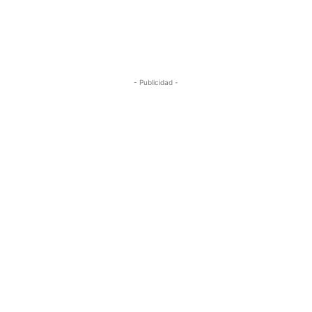
Redacción
-
8 de diciembre de 2016
- Publicidad -