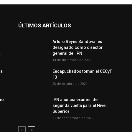
ÚLTIMOS ARTÍCULOS
Arturo Reyes Sandoval es
designado como director
.
general del IPN
14 de diciembre de 2020
ía
Encapuchados toman el CECyT
13
28 de octubre de 2020
io
IPN anuncia examen de
segunda vuelta para el Nivel
Superior
21 de septiembre de 2020