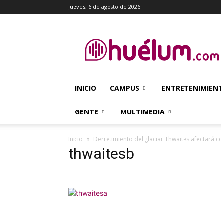
jueves, 6 de agosto de 2026
Huélum
INICIO
CAMPUS
ENTRETENIMIEN
GENTE
MULTIMEDIA
Inicio
Derretimiento del glaciar Thwaites afectará 
thwaitesb