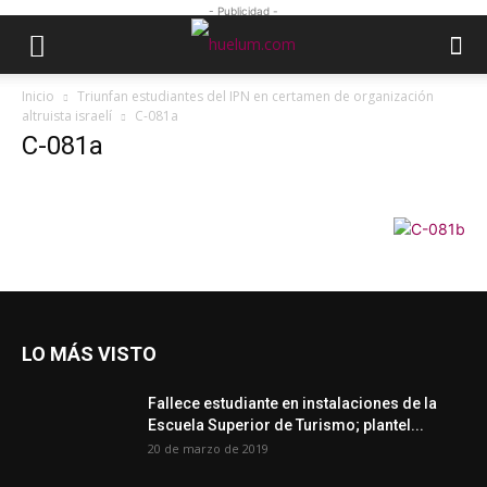
- Publicidad -
Inicio
Triunfan estudiantes del IPN en certamen de organización
altruista israelí
C-081a
C-081a
LO MÁS VISTO
Fallece estudiante en instalaciones de la
Escuela Superior de Turismo; plantel...
20 de marzo de 2019