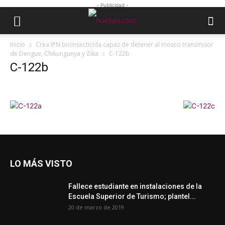
- Publicidad -
Inicio
Crea IPN bioinsecticida capaz de detener al mosco transmisor
de Dengue, Chikungunya y Zika
C-122b
C-122b
LO MÁS VISTO
Fallece estudiante en instalaciones de la
Escuela Superior de Turismo; plantel...
20 de marzo de 2019