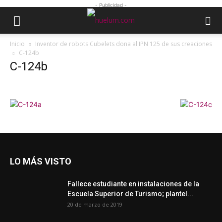
- Publicidad -
Inicio
Inventor de robots Cubelets dona al IPN 125 de sus creaciones
C-124b
C-124b
LO MÁS VISTO
Fallece estudiante en instalaciones de la
Escuela Superior de Turismo; plantel...
20 de marzo de 2019