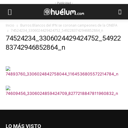
- Publicidad -
Inicio
Burros Blancos del IPN se coronan campeones de la ONEFA
74524234_3306024429424752_5492283742946852864_n
74524234_3306024429424752_54922
83742946852864_n
LO MÁS VISTO