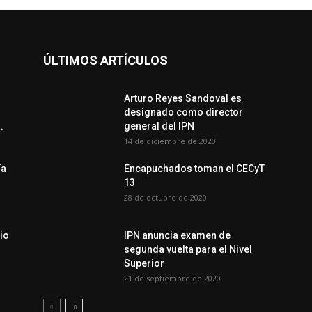
ÚLTIMOS ARTÍCULOS
Arturo Reyes Sandoval es
designado como director
.
general del IPN
14 de diciembre de 2020
ía
Encapuchados toman el CECyT
13
28 de octubre de 2020
io
IPN anuncia examen de
segunda vuelta para el Nivel
Superior
21 de septiembre de 2020