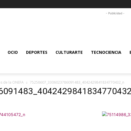
- Publicidad -
OCIO
DEPORTES
CULTURARTE
TECNOCIENCIA
es de la ONEFA
75258607_3306023786091483_4042429841834770432_n
6091483_404242984183477043