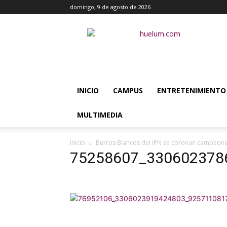
domingo, 9 de agosto de 2026
Huélum
INICIO
CAMPUS
ENTRETENIMIENTO
MULTIMEDIA
Inicio
Burros Blancos del IPN se coronan campeon
75258607_330602378