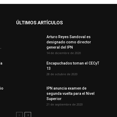
ÚLTIMOS ARTÍCULOS
Arturo Reyes Sandoval es
designado como director
.
general del IPN
14 de diciembre de 2020
ía
Encapuchados toman el CECyT
13
28 de octubre de 2020
io
IPN anuncia examen de
segunda vuelta para el Nivel
Superior
21 de septiembre de 2020