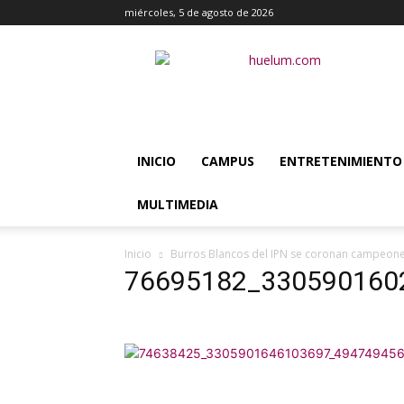
miércoles, 5 de agosto de 2026
Huélum
INICIO
CAMPUS
ENTRETENIMIENTO
MULTIMEDIA
Inicio
Burros Blancos del IPN se coronan campeon
76695182_330590160