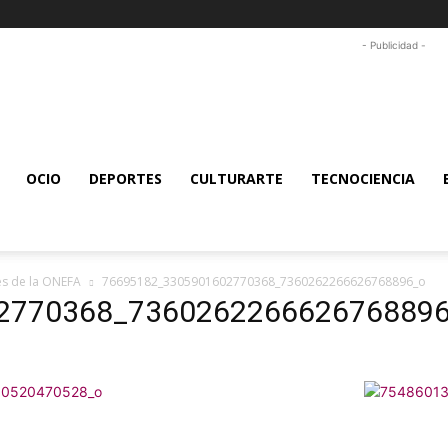
- Publicidad -
OCIO
DEPORTES
CULTURARTE
TECNOCIENCIA
es de la ONEFA
76695182_3305901602770368_7360262266626768896_o
2770368_736026226662676889