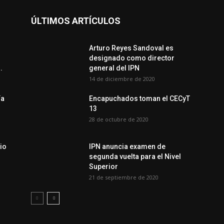
ÚLTIMOS ARTÍCULOS
Arturo Reyes Sandoval es
designado como director
.
general del IPN
14 de diciembre de 2020
ía
Encapuchados toman el CECyT
13
28 de octubre de 2020
io
IPN anuncia examen de
segunda vuelta para el Nivel
Superior
21 de septiembre de 2020