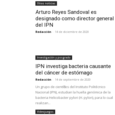
Otras noticias
Arturo Reyes Sandoval es
designado como director general
del IPN
Redacción
-
14 de diciembre de 2020
Investigación y posgrado
IPN investiga bacteria causante
del cáncer de estómago
Redacción
-
14 de septiembre de 2020
Un grupo de científicos del Instituto Politécnico
Nacional (IPN), estudian la huella genómica de la
bacteria Helicobacter pylori (H. pylori), para lo cual
realizan...
Videojuegos