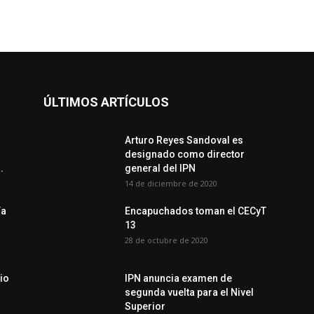
ÚLTIMOS ARTÍCULOS
Arturo Reyes Sandoval es
designado como director
.
general del IPN
14 de diciembre de 2020
ía
Encapuchados toman el CECyT
13
28 de octubre de 2020
io
IPN anuncia examen de
segunda vuelta para el Nivel
Superior