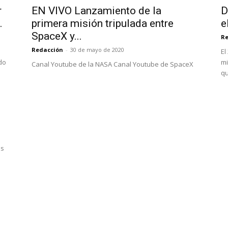
r
EN VIVO Lanzamiento de la
D
.
primera misión tripulada entre
e
SpaceX y...
Re
Redacción
-
30 de mayo de 2020
El
do
mi
Canal Youtube de la NASA Canal Youtube de SpaceX
qu
os
l