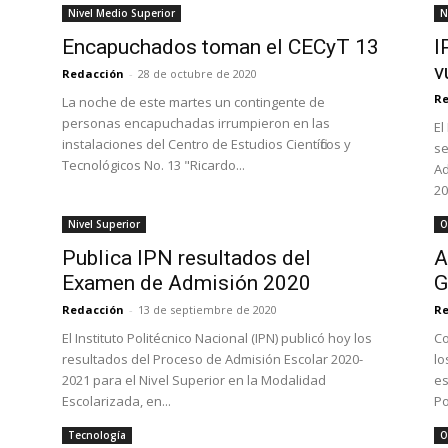
Nivel Medio Superior
N
Encapuchados toman el CECyT 13
I
v
Redacción
-
28 de octubre de 2020
Re
La noche de este martes un contingente de
personas encapuchadas irrumpieron en las
El
instalaciones del Centro de Estudios Científicos y
se
Tecnológicos No. 13 "Ricardo...
Ad
20
Nivel Superior
O
Publica IPN resultados del
A
Examen de Admisión 2020
G
Redacción
-
13 de septiembre de 2020
Re
El Instituto Politécnico Nacional (IPN) publicó hoy los
Co
resultados del Proceso de Admisión Escolar 2020-
lo
2021 para el Nivel Superior en la Modalidad
es
Escolarizada, en...
Po
Tecnología
O