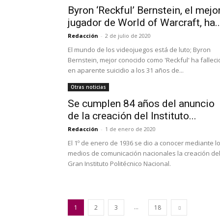
Byron ‘Reckful’ Bernstein, el mejo
jugador de World of Warcraft, ha..
Redacción
-
2 de julio de 2020
El mundo de los videojuegos está de luto; Byron
Bernstein, mejor conocido como 'Reckful' ha falleci
en aparente suicidio a los 31 años de...
Otras noticias
Se cumplen 84 años del anuncio
de la creación del Instituto...
Redacción
-
1 de enero de 2020
El 1º de enero de 1936 se dio a conocer mediante l
medios de comunicación nacionales la creación de
Gran Instituto Politécnico Nacional.
...
1
2
3
18