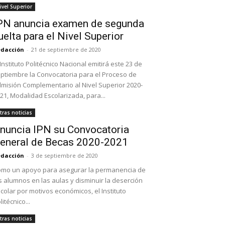
ivel Superior
PN anuncia examen de segunda
uelta para el Nivel Superior
dacción
-
21 de septiembre de 2020
 Instituto Politécnico Nacional emitirá este 23 de
ptiembre la Convocatoria para el Proceso de
misión Complementario al Nivel Superior 2020-
21, Modalidad Escolarizada, para...
tras noticias
nuncia IPN su Convocatoria
eneral de Becas 2020-2021
dacción
-
3 de septiembre de 2020
mo un apoyo para asegurar la permanencia de
s alumnos en las aulas y disminuir la deserción
colar por motivos económicos, el Instituto
litécnico...
tras noticias