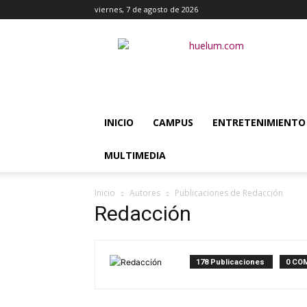
viernes, 7 de agosto de 2026
Huélum
INICIO
CAMPUS
ENTRETENIMIENTO
MULTIMEDIA
Inicio
Autores
Publicaciones de Redacción
Redacción
178 Publicaciones
0 CO