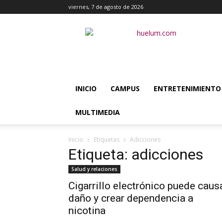
viernes, 7 de agosto de 2026
Huélum
INICIO
CAMPUS
ENTRETENIMIENTO
MULTIMEDIA
Inicio
Etiquetas
Adicciones
Etiqueta: adicciones
Salud y relaciones
Cigarrillo electrónico puede caus
daño y crear dependencia a
nicotina