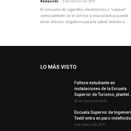
Redacción
-
5 de febrero de 2019
El consumo de cigarrillos electrónicos o “vapear”
como también se le conoce a esta práctica puede
tener efectos negativos para la salud, debido a...
LO MÁS VISTO
Fallece estudiante en
instalaciones de la Escuela
Superior de Turismo; plantel..
20 de marzo de 2019
Escuela Superior de Ingenier
Textil entra en paro indefinido
4 de marzo de 2019