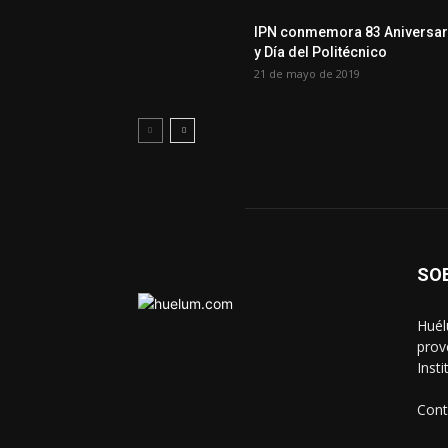
IPN conmemora 83 Aniversar
y Día del Politécnico
21 de mayo de 2019
SO
Huél
prov
Inst
Cont