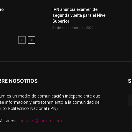
io
IPN anuncia examen de
segunda vuelta para el Nivel
Superior
21 de septiembre de 2020
BRE NOSOTROS
S
um es un medio de comunicación independiente que
ee información y entretenimiento a la comunidad del
ituto Politécnico Nacional (IPN).
áctanos:
contacto@huelum.com