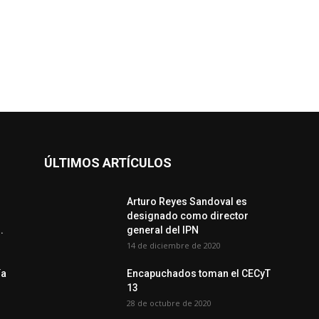
ÚLTIMOS ARTÍCULOS
Arturo Reyes Sandoval es
designado como director
.
general del IPN
14 de diciembre de 2020
ía
Encapuchados toman el CECyT
13
28 de octubre de 2020