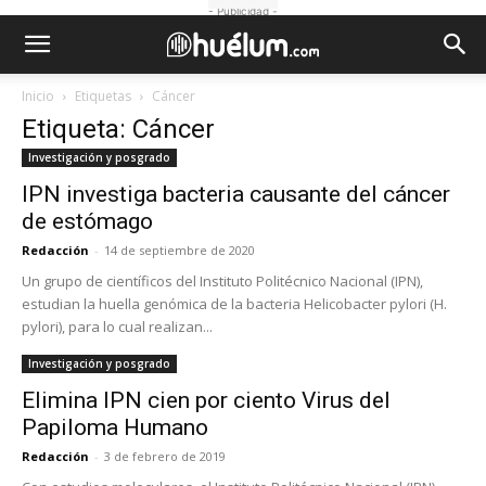
- Publicidad -
Inicio
Etiquetas
Cáncer
Etiqueta: Cáncer
Investigación y posgrado
IPN investiga bacteria causante del cáncer
de estómago
Redacción
-
14 de septiembre de 2020
Un grupo de científicos del Instituto Politécnico Nacional (IPN),
estudian la huella genómica de la bacteria Helicobacter pylori (H.
pylori), para lo cual realizan...
Investigación y posgrado
Elimina IPN cien por ciento Virus del
Papiloma Humano
Redacción
-
3 de febrero de 2019