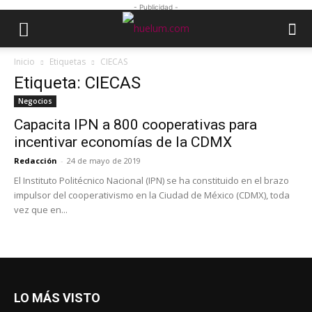
- Publicidad -
Inicio
Etiquetas
CIECAS
Etiqueta: CIECAS
Negocios
Capacita IPN a 800 cooperativas para
incentivar economías de la CDMX
Redacción
-
24 de mayo de 2019
El Instituto Politécnico Nacional (IPN) se ha constituido en el brazo
impulsor del cooperativismo en la Ciudad de México (CDMX), toda
vez que en...
LO MÁS VISTO