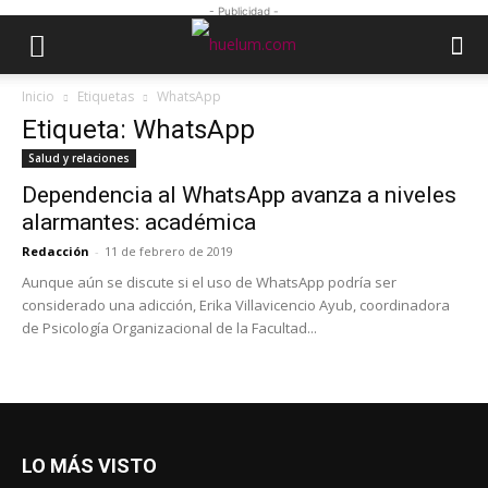
- Publicidad -
Inicio
Etiquetas
WhatsApp
Etiqueta: WhatsApp
Salud y relaciones
Dependencia al WhatsApp avanza a niveles
alarmantes: académica
Redacción
-
11 de febrero de 2019
Aunque aún se discute si el uso de WhatsApp podría ser
considerado una adicción, Erika Villavicencio Ayub, coordinadora
de Psicología Organizacional de la Facultad...
LO MÁS VISTO