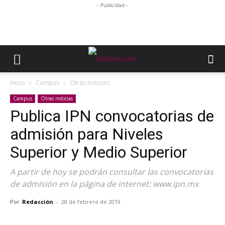
- Publicidad -
Inicio
Campus
Otras noticias
Campus
Otras noticias
Publica IPN convocatorias de
admisión para Niveles
Superior y Medio Superior
A partir de hoy se podrán consultar las convocatorias
de admisión en la página de internet: www.ipn.mx
Por
Redacción
-
28 de febrero de 2019