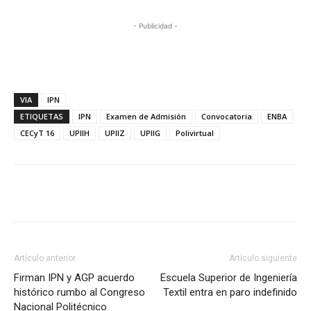
- Publicidad -
VIA
IPN
ETIQUETAS
IPN
Examen de Admisión
Convocatoria
ENBA
CECyT 16
UPIIH
UPIIZ
UPIIG
Polivirtual
Artículo anterior
Artículo siguiente
Firman IPN y AGP acuerdo
Escuela Superior de Ingeniería
histórico rumbo al Congreso
Textil entra en paro indefinido
Nacional Politécnico