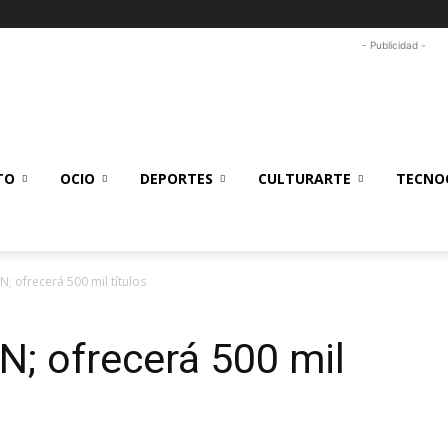
- Publicidad -
TO
OCIO
DEPORTES
CULTURARTE
TECNOC
IPN; ofrecerá 500 mil títulos
IPN; ofrecerá 500 mil