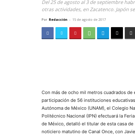
Del 25 de agosto al 3 de septiembre habrá
otras actividades, en Zacatenco. Japón ser
Por
Redacción
-
15 de agosto de 2017
Con más de ocho mil metros cuadrados de ex
participación de 56 instituciones educativas
Autónoma de México (UNAM), el Colegio Nacio
Politécnico Nacional (IPN) efectuará la Feri
de México, detalló el titular de esta casa d
noticiero matutino de Canal Once, con Javi