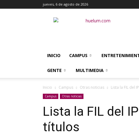
jueves, 6 de agosto de 2026
Huélum
INICIO
CAMPUS
ENTRETENIMIEN
GENTE
MULTIMEDIA
Inicio
Campus
Otras noticias
Lista la FIL del 
Campus
Otras noticias
Lista la FIL del 
títulos