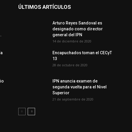
ÚLTIMOS ARTÍCULOS
Arturo Reyes Sandoval es
designado como director
.
general del IPN
14 de diciembre de 2020
ía
Encapuchados toman el CECyT
13
28 de octubre de 2020
io
IPN anuncia examen de
segunda vuelta para el Nivel
Superior
21 de septiembre de 2020