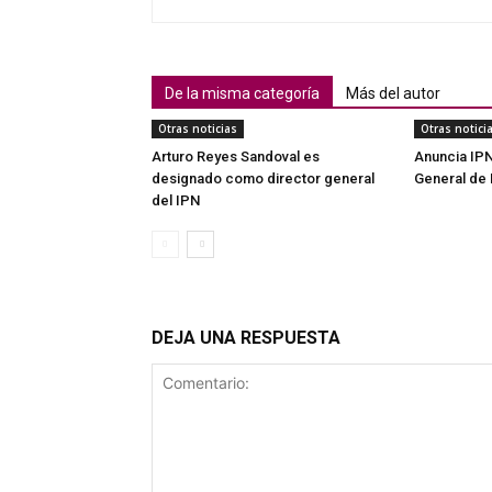
De la misma categoría
Más del autor
Otras noticias
Otras notici
Arturo Reyes Sandoval es
Anuncia IPN
designado como director general
General de
del IPN
DEJA UNA RESPUESTA