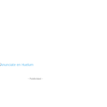
ttps://twitter.com/HuelumCom
- Publicidad -