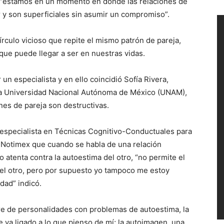
 “estamos en un momento en donde las relaciones de
r y son superficiales sin asumir un compromiso”.
írculo vicioso que repite el mismo patrón de pareja,
 que puede llegar a ser en nuestras vidas.
n especialista y en ello coincidió Sofía Rivera,
 la Universidad Nacional Autónoma de México (UNAM),
es de pareja son destructivas.
 especialista en Técnicas Cognitivo-Conductuales para
n Notimex que cuando se habla de una relación
 atenta contra la autoestima del otro, “no permite el
 del otro, pero por supuesto yo tampoco me estoy
idad” indicó.
ere de personalidades con problemas de autoestima, la
e va ligado a lo que pienso de mí; la autoimagen, una