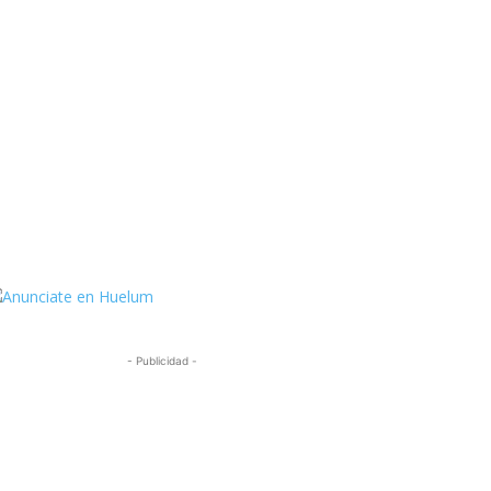
ttps://twitter.com/HuelumCom
- Publicidad -