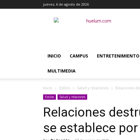
jueves, 6 de agosto de 2026
Huélum
INICIO
CAMPUS
ENTRETENIMIENTO
MULTIMEDIA
Inicio
Estilos
Salud y relaciones
Relaciones de
Estilos
Salud y relaciones
Relaciones destr
se establece por