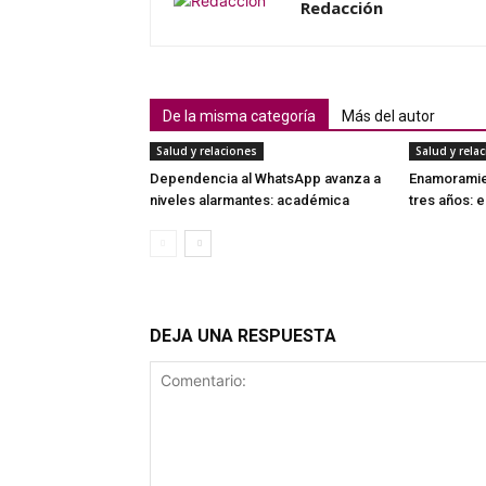
Redacción
De la misma categoría
Más del autor
Salud y relaciones
Salud y rela
Dependencia al WhatsApp avanza a
Enamoramien
niveles alarmantes: académica
tres años: 
DEJA UNA RESPUESTA