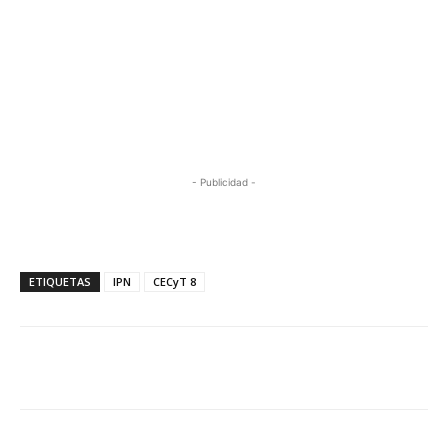
- Publicidad -
ETIQUETAS
IPN
CECyT 8