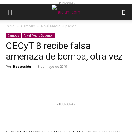
- Publicidad -
Inicio
Campus
Nivel Medio Superior
Campus
Nivel Medio Superior
CECyT 8 recibe falsa
amenaza de bomba, otra vez
Por
Redacción
-
13 de mayo de 2019
- Publicidad -