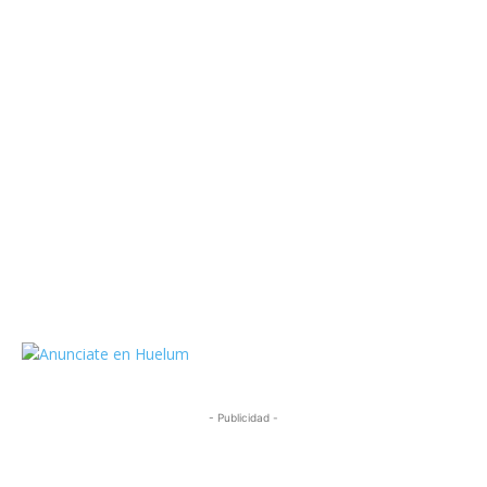
https://twitter.com/HuelumCom
- Publicidad -