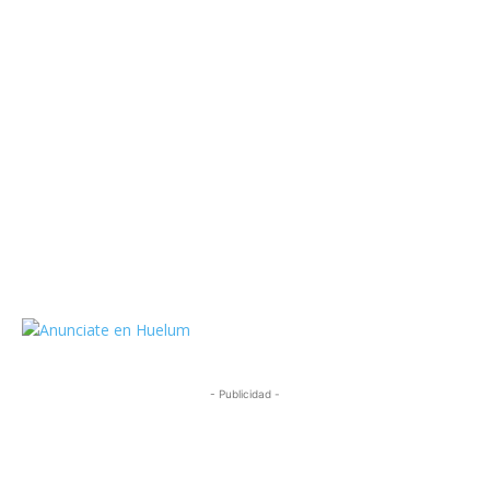
https://twitter.com/HuelumCom
- Publicidad -