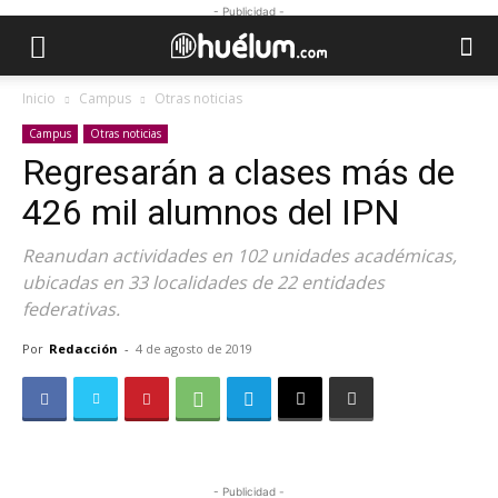
- Publicidad -
Inicio
Campus
Otras noticias
Campus
Otras noticias
Regresarán a clases más de
426 mil alumnos del IPN
Reanudan actividades en 102 unidades académicas,
ubicadas en 33 localidades de 22 entidades
federativas.
Por
Redacción
-
4 de agosto de 2019
- Publicidad -