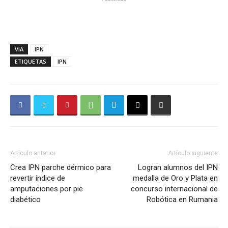
VIA
IPN
ETIQUETAS
IPN
Artículo anterior
Artículo siguiente
Crea IPN parche dérmico para
Logran alumnos del IPN
revertir índice de
medalla de Oro y Plata en
amputaciones por pie
concurso internacional de
diabético
Robótica en Rumania