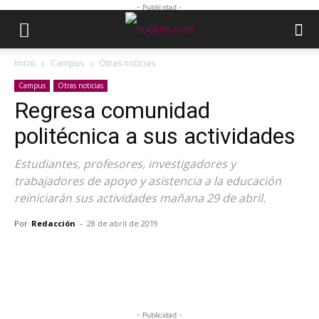
- Publicidad -
Inicio
Campus
Otras noticias
Campus
Otras noticias
Regresa comunidad
politécnica a sus actividades
Estudiantes, profesores, investigadores y
trabajadores de apoyo y asistencia a la educación
reiniciarán sus actividades mañana 29 de abril.
Por
Redacción
-
28 de abril de 2019
- Publicidad -