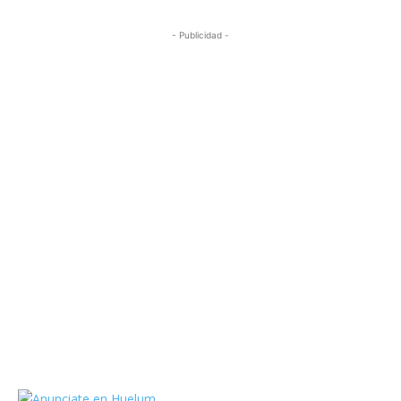
- Publicidad -
https://twitter.com/HuelumCom