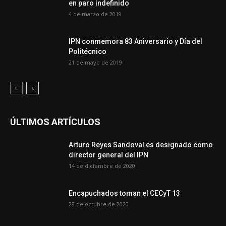
en paro indefinido
4 de marzo de 2019
IPN conmemora 83 Aniversario y Día del
Politécnico
21 de mayo de 2019
ÚLTIMOS ARTÍCULOS
Arturo Reyes Sandoval es designado como
director general del IPN
14 de diciembre de 2020
Encapuchados toman el CECyT 13
28 de octubre de 2020